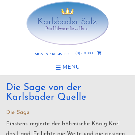
Skip
to
content
(0)
- 0,00 €
SIGN IN / REGISTER
MENU
Die Sage von der
Karlsbader Quelle
Die Sage
Einstens regierte der böhmische König Karl
das Land. Er liebte die Weite und die riesigen