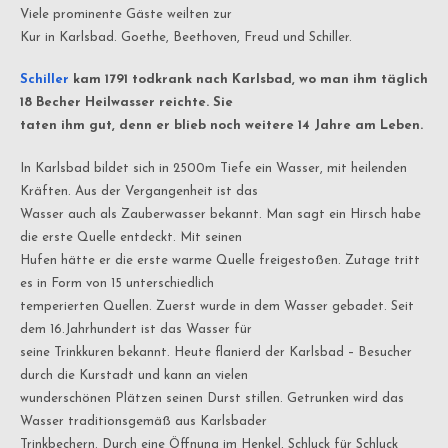
Viele prominente Gäste weilten zur
Kur in Karlsbad. Goethe, Beethoven, Freud und Schiller.
Schiller
kam 1791 todkrank nach Karlsbad, wo man ihm täglich
18 Becher Heilwasser reichte. Sie
taten ihm gut, denn er blieb noch weitere 14 Jahre am Leben.
In Karlsbad bildet sich in 2500m Tiefe ein Wasser, mit heilenden
Kräften. Aus der Vergangenheit ist das
Wasser auch als Zauberwasser bekannt. Man sagt ein Hirsch habe
die erste Quelle entdeckt. Mit seinen
Hufen hätte er die erste warme Quelle freigestoßen. Zutage tritt
es in Form von 15 unterschiedlich
temperierten Quellen. Zuerst wurde in dem Wasser gebadet. Seit
dem 16.Jahrhundert ist das Wasser für
seine Trinkkuren bekannt. Heute flanierd der Karlsbad – Besucher
durch die Kurstadt und kann an vielen
wunderschönen Plätzen seinen Durst stillen. Getrunken wird das
Wasser traditionsgemäß aus Karlsbader
Trinkbechern. Durch eine Öffnung im Henkel, Schluck für Schluck