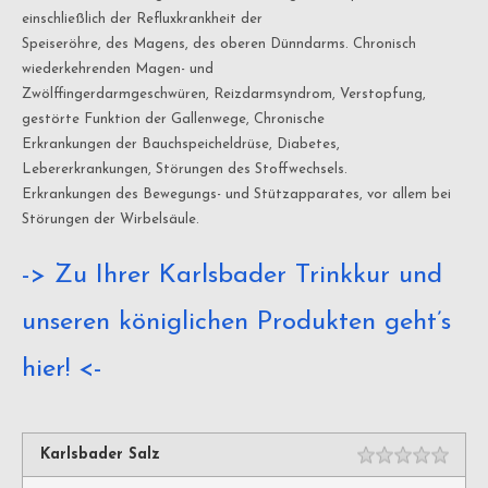
einschließlich der Refluxkrankheit der
Speiseröhre, des Magens, des oberen Dünndarms. Chronisch
wiederkehrenden Magen- und
Zwölffingerdarmgeschwüren, Reizdarmsyndrom, Verstopfung,
gestörte Funktion der Gallenwege, Chronische
Erkrankungen der Bauchspeicheldrüse, Diabetes,
Lebererkrankungen, Störungen des Stoffwechsels.
Erkrankungen des Bewegungs- und Stützapparates, vor allem bei
Störungen der Wirbelsäule.
-> Zu Ihrer Karlsbader Trinkkur und
unseren königlichen Produkten geht’s
hier! <-
Karlsbader Salz
Rating
1 sta
2 sta
3 sta
4 sta
5 sta